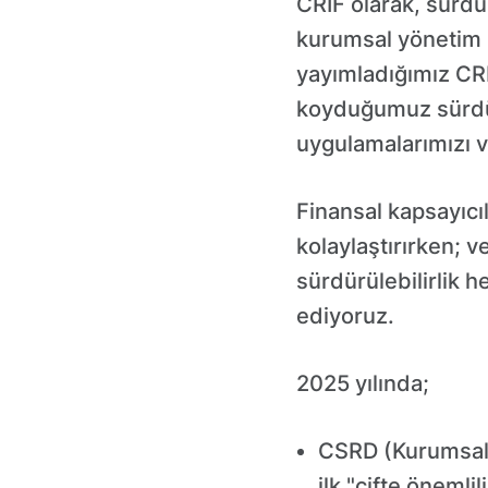
CRIF olarak, sürdü
kurumsal yönetim (E
yayımladığımız CR
koyduğumuz sürdür
uygulamalarımızı ve
Finansal kapsayıcıl
kolaylaştırırken; 
sürdürülebilirlik
ediyoruz.
2025 yılında;
CSRD (Kurumsal S
ilk "çifte öneml