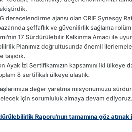
ekiştirdik.
derecelendirme ajansı olan CRIF Synesgy Rati
azarında şeffaflık ve güvenilirlik sağlama rolü
'nin 17 Sürdürülebilir Kalkınma Amacı ile uyu
lirlik Planımız doğrultusunda önemli ilerlemele
ye taşıdık.
 Ayak İzi Sertifikamızın kapsamını iki ülkeye d
plam 8 sertifikalı ülkeye ulaştık.
daşlarımıza değer yaratma misyonumuzu sürdür
 gelecek için sorumluluk almaya devam ediyoruz
ürülebilirlik Raporu'nun tamamına göz atmak 