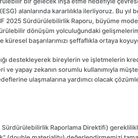
rülebilir bir gelecek inşa etme hedefiyle çevres
SG) alanlarında kararlılıkla ilerliyoruz. Bu yıl b
IF 2025 Sürdürülebilirlik Raporu, büyüme mode
ülebilir dönüşüm yolculuğundaki gelişmelerim
 küresel başarılarımızı şeffaflıkla ortaya koyuy
ığı destekleyerek bireylerin ve işletmelerin kre
veri ve yapay zekanın sorumlu kullanımıyla müşte
 hedeflerine ulaşmalarına yardımcı olacak çözü
ürdürülebilirlik Raporlama Direktifi) gereklili
ilik" (double materiality) değerlendirmemizi ta