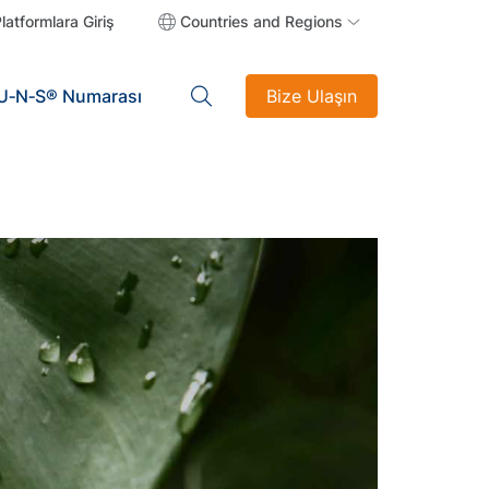
latformlara Giriş
Countries and Regions
U‑N‑S® Numarası
Bize Ulaşın