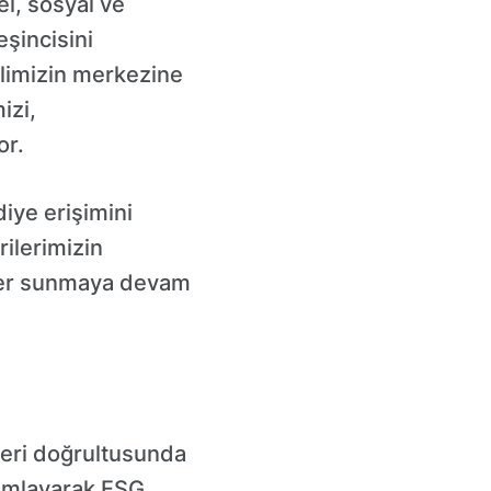
el, sosyal ve
eşincisini
limizin merkezine
izi,
or.
diye erişimini
rilerimizin
mler sunmaya devam
kleri doğrultusunda
mamlayarak ESG