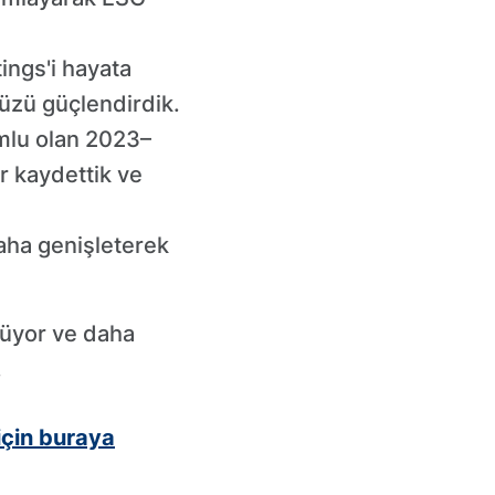
ngs'i hayata
müzü güçlendirdik.
mlu olan 2023–
r kaydettik ve
aha genişleterek
üyor ve daha
.
için buraya