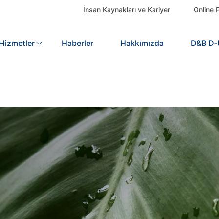
İnsan Kaynakları ve Kariyer
Online P
Hizmetler
Search
Haberler
Hakkımızda
D&B D‑