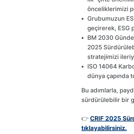
önceliklerimizi p
Grubumuzun ESG 
geçirerek, ESG p
BM 2030 Gündemi
2025 Sürdürülebi
stratejimizi ileri
ISO 14064 Karbon
dünya çapında to
Bu adımlarla, pay
sürdürülebilir bir
👉
CRIF 2025 Sürd
tıklayabilirsiniz.