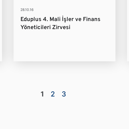
28.10.16
Eduplus 4. Mali İşler ve Finans
Yöneticileri Zirvesi
1
2
3