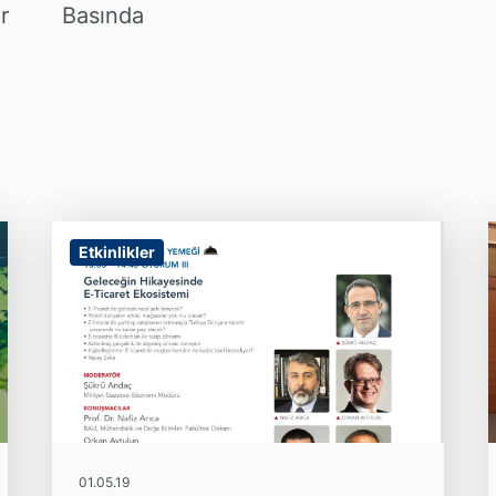
r
Basında
Etkinlikler
01.05.19