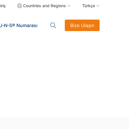
iriş
Countries and Regions
Türkçe
U‑N‑S® Numarası
Bize Ulaşın